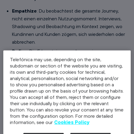
Empathize
: Du beobachtest die gesamte Journey,
nicht einen einzelnen Nutzungsmoment. Interviews,
Shadowing und Beobachtung im Kontext zeigen, wo
Kundinnen und Kunden zögern, sich wiederholen oder
abbrechen.
Define
: Die Erkenntnisse werden zu einer
Problemstellung verdichtet, die an einem konkreten
Telefónica may use, depending on the site,
subdomain or section of the website you are visiting,
Touchpoint hängt, etwa an der Übergabe zwischen
its own and third-party cookies for technical,
Vertrieb und Support statt am vagen Wunsch nach
analytical, personalisation, social networking and/or
besserem Service.
to show you personalised advertising based on a
profile drawn up on the basis of your browsing habits.
Ideate
: Ideen entstehen pro Touchpoint und pro Rolle.
You can accept all of them, reject them or configure
Eine Service-Idee hat immer eine operative Seite, denn
their use individually by clicking on the relevant
irgendjemand muss sie liefern.
button. You can also revoke your consent at any time
from the configuration option. For more detailed
Prototype
: Services prototypst du über Rollenspiele,
information, see our
Cookies Policy
Walkthroughs, Mockups von Screens und
Druckmaterialien oder indem eine Person den neuen