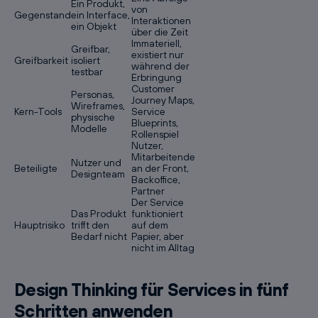
Ein Produkt,
von
Gegenstand
ein Interface,
Interaktionen
ein Objekt
über die Zeit
Immateriell,
Greifbar,
existiert nur
Greifbarkeit
isoliert
während der
testbar
Erbringung
Customer
Personas,
Journey Maps,
Wireframes,
Kern-Tools
Service
physische
Blueprints,
Modelle
Rollenspiel
Nutzer,
Mitarbeitende
Nutzer und
Beteiligte
an der Front,
Designteam
Backoffice,
Partner
Der Service
Das Produkt
funktioniert
Hauptrisiko
trifft den
auf dem
Bedarf nicht
Papier, aber
nicht im Alltag
Design Thinking für Services in fünf
Schritten anwenden