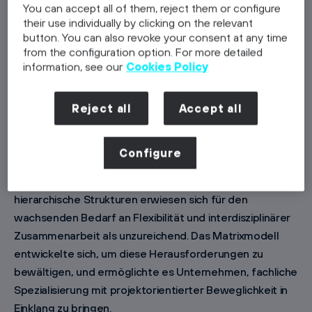
Wettbewerbsvorteile zu sichern.
You can accept all of them, reject them or configure
their use individually by clicking on the relevant
button. You can also revoke your consent at any time
Grundlegende Definitionen und
from the configuration option. For more detailed
information, see our
Cookies Policy
Konzepte
Historische Entwicklung der
Reject all
Accept all
Matrixorganisation
Die Matrixorganisation entstand in den 1960er-Jahren,
Configure
als Unternehmen nach effizienteren Wegen suchten,
komplexe Projekte zu steuern. Traditionelle
hierarchische Strukturen erwiesen sich für den
wachsenden Bedarf an Flexibilität und interdisziplinärer
Zusammenarbeit als unzureichend. Das Matrixmodell
entwickelte sich, um diese Herausforderungen zu
bewältigen, und ermöglichte es Unternehmen, fachliche
Spezialisierung mit projektorientierter Beweglichkeit in
Einklang zu bringen.