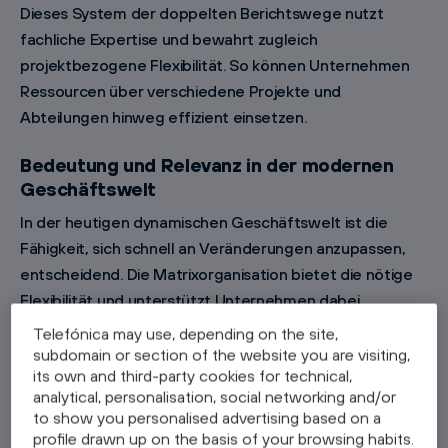
Dieses System der doppelten Berichtswege nutzt
fachliche Expertise und bewahrt zugleich
projektbezogene Flexibilität. So können Unternehmen
Ressourcen über verschiedene Projekte und
Abteilungen hinweg effizient einsetzen.
Bedeutung und Relevanz in der modernen
Geschäftswelt
In der heutigen dynamischen Geschäftswelt ist die
Fähigkeit, sich schnell an Veränderungen anzupassen,
entscheidend. Die Matrixorganisation bietet die nötige
Flexibilität und unterstützt Unternehmen dabei,
Innovationen voranzutreiben und die Nutzung von
Telefónica may use, depending on the site,
Ressourcen zu optimieren. Indem sie die
subdomain or section of the website you are visiting,
its own and third-party cookies for technical,
bereichsübergreifende Zusammenarbeit erleichtert,
analytical, personalisation, social networking and/or
hilft sie Unternehmen, wirksamer auf
to show you personalised advertising based on a
Marktanforderungen zu reagieren und
profile drawn up on the basis of your browsing habits.